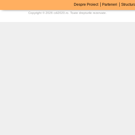
Despre Proiect
Parteneri
Structur
Copyright © 2026
cdi2020.ro
. Toate drepturile rezervate.