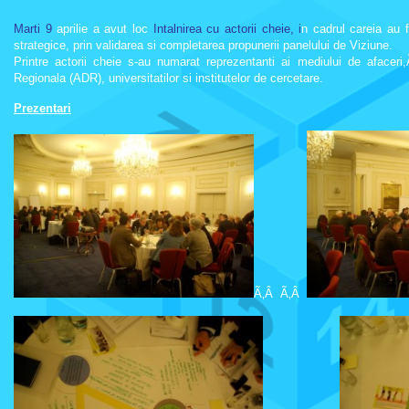
Marti 9
aprilie a avut loc
Intalnirea cu actorii cheie, i
n cadrul careia au f
strategice, prin validarea si completarea propunerii panelului de Viziune.
Printre actorii cheie s-au numarat reprezentanti ai mediului de afaceri
Regionala (ADR), universitatilor si institutelor de cercetare.
Prezentari
Ã‚Â Ã‚Â