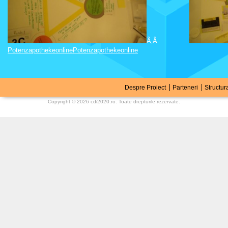
Ã‚Â
Potenzapothekeonline
Potenzapothekeonline
Despre Proiect
Parteneri
Structur
Copyright © 2026
cdi2020.ro
. Toate drepturile rezervate.