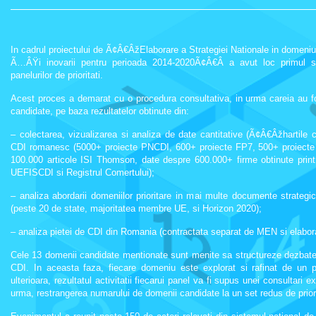
In cadrul proiectului de Ã¢Â€ÂžElaborare a Strategiei Nationale in domeniul 
Ã…ÂŸi inovarii pentru perioada 2014-2020Ã¢Â€Â a avut loc primul set
panelurilor de prioritati.
Acest proces a demarat cu o procedura consultativa, in urma careia au 
candidate
, pe baza rezultatelor obtinute din:
– colectarea, vizualizarea si analiza de date cantitative (Ã¢Â€Âžhartile 
CDI romanesc (5000+ proiecte PNCDI, 600+ proiecte FP7, 500+ proiect
100.000 articole ISI Thomson, date despre 600.000+ firme obtinute printr-u
UEFISCDI si Registrul Comertului);
– analiza abordarii domeniilor prioritare in mai multe documente strategi
(peste 20 de state, majoritatea membre UE, si Horizon 2020);
– analiza pietei de CDI din Romania (contractata separat de MEN si ela
Cele 13 domenii candidate mentionate sunt menite sa structureze dezbaterea
CDI. In aceasta faza, fiecare domeniu este explorat si rafinat de un pa
ulterioara, rezultatul activitatii fiecarui panel va fi supus unei consultari e
urma, restrangerea numarului de domenii candidate la un set redus de priorit