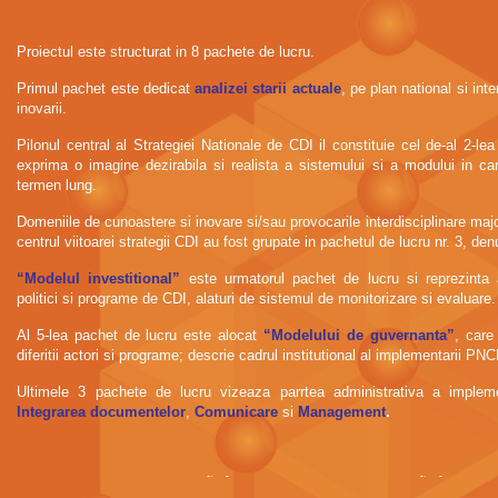
Proiectul este structurat in 8 pachete de lucru.
Primul pachet este dedicat
analizei starii actuale
, pe plan national si inte
inovarii.
Pilonul central al Strategiei Nationale de CDI il constituie cel de-al 2-l
exprima o imagine dezirabila si realista a sistemului si a modului in ca
termen lung.
Domeniile de cunoastere si inovare si/sau provocarile interdisciplinare majo
centrul viitoarei strategii CDI au fost grupate in pachetul de lucru nr. 3, de
“Modelul investitional”
este urmatorul pachet de lucru si reprezinta 
politici si programe de CDI, alaturi de sistemul de monitorizare si evaluare.
Al 5-lea pachet de lucru este alocat
“Modelului de guvernanta”
, care
diferitii actori si programe; descrie cadrul institutional al implementarii PNC
Ultimele 3 pachete de lucru vizeaza parrtea administrativa a implemen
Integrarea documentelor
,
Comunicare
si
Management
.
Incluso si usted es una prÃƒÂ¡ctica incansable e interactÃƒÂºa con l